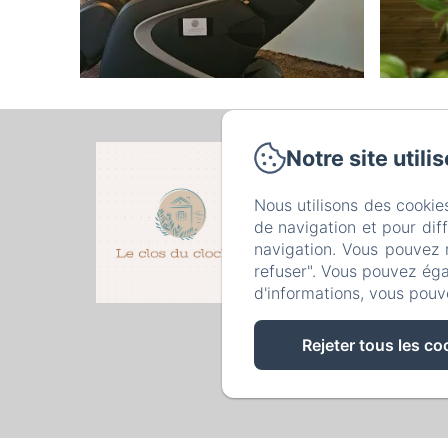
Notre site utili
3 ru
Nous utilisons des cookie
Accu
de navigation et pour dif
navigation. Vous pouvez 
Po
refuser". Vous pouvez éga
d'informations, vous pouv
Rejeter tous les co