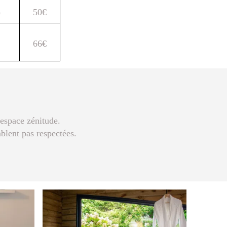
)
50€
66€
l'espace zénitude.
mblent pas respectées.