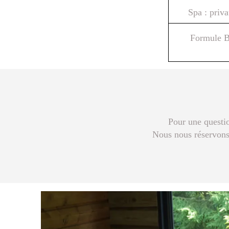
Spa : priva
Formule Bi
Pour une questi
Nous nous réservons l