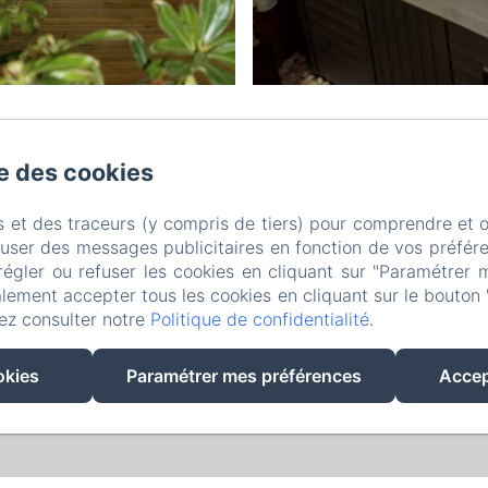
se des cookies
e de l'église, GUEUDECOURT
Téléphone: 0674996155
sarl2j2m@gmail.com
s et des traceurs (y compris de tiers) pour comprendre et 
eil
Les Chambres d'hôtes
La Région
Nos Services & Tarifs
Con
fuser des messages publicitaires en fonction de vos préfére
régler ou refuser les cookies en cliquant sur "Paramétrer 
litique de confidentialité
Informations légales
Informations sur les cook
lement accepter tous les cookies en cliquant sur le bouton 
ez consulter notre
Politique de confidentialité
.
Créé par Amenitiz
okies
Paramétrer mes préférences
Accep