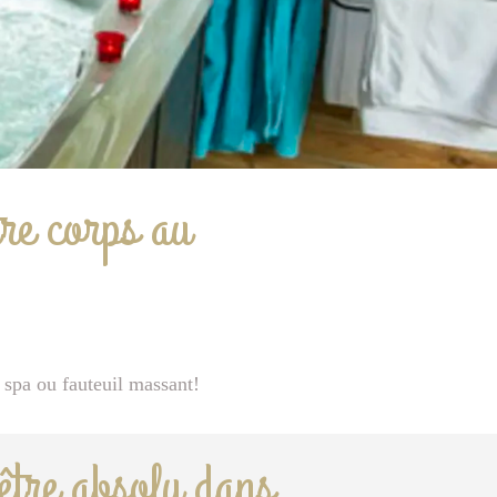
re corps au
 spa ou fauteuil massant!
-être absolu dans